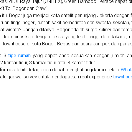
kasi di Jl. Raya Tajur (UNITEX), Green Bamboo Terrace dapat d
exit Tol Bogor dan Ciawi.
n itu, Bogor juga menjadi kota satelit penunjang Jakarta dengan 
ruan tinggi negeri, rumah sakit pemerintah dan swasta, sekolah, t
t wisata? Jangan ditanya. Bogor adalah surga kuliner dan tempa
di kombinasikan dengan lokasi yang lebih tinggi dari Jakarta, 
 townhouse di kota Bogor. Bebas dari udara sumpek dan panas
ia 3
tipe rumah
yang dapat anda sesuaikan dengan jumlah angg
2 kamar tidur, 3 kamar tidur atau 4 kamar tidur.
nformasi lebih detail, anda dapat menghubungi kami melalui
What
atur jadwal survey untuk mendapatkan real experience
townhous