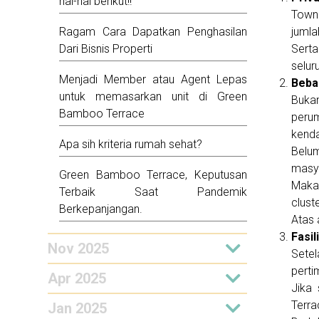
hal-hal berikut!!
Townh
Ragam Cara Dapatkan Penghasilan
jumla
Dari Bisnis Properti
Serta
selur
Menjadi Member atau Agent Lepas
Beba
untuk memasarkan unit di Green
Bukan
Bamboo Terrace
peru
kenda
Apa sih kriteria rumah sehat?
Belum
masy
Green Bamboo Terrace, Keputusan
Maka 
Terbaik Saat Pandemik
cluste
Berkepanjangan.
Atas 
Fasil
Nov 2025
Setel
perti
Apr 2025
Jika
Terra
Jan 2025