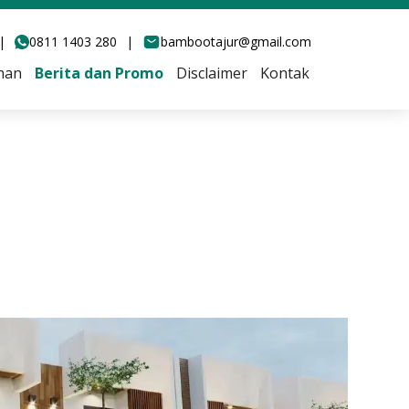
|
0811 1403 280
|
bambootajur@gmail.com
han
Berita dan Promo
Disclaimer
Kontak