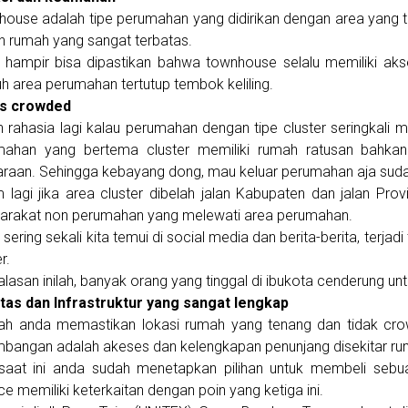
ouse adalah tipe perumahan yang didirikan dengan area yang t
h rumah yang sangat terbatas.
 hampir bisa dipastikan bahwa townhouse selalu memiliki aks
uh area perumahan tertutup tembok keliling.
s crowded
 rahasia lagi kalau perumahan dengan tipe cluster seringkali 
mahan yang bertema cluster memiliki rumah ratusan bahkan 
raan. Sehingga kebayang dong, mau keluar perumahan aja sud
 lagi jika area cluster dibelah jalan Kabupaten dan jalan Prov
arakat non perumahan yang melewati area perumahan.
sering sekali kita temui di social media dan berita-berita, terja
r.
alasan inilah, banyak orang yang tinggal di ibukota cenderung u
itas dan Infrastruktur yang sangat lengkap
ah anda memastikan lokasi rumah yang tenang dan tidak crow
mbangan adalah akeses dan kelengkapan penunjang disekitar ru
 saat ini anda sudah menetapkan pilihan untuk membeli seb
ce memiliki keterkaitan dengan poin yang ketiga ini.