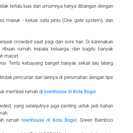
idak terlalu luas dan umumnya hanya dibangun dengan
es masuk - keluar satu pintu (One gate system), dan
menjadi crowded saat pagi dan sore hari. Di karenakan
ribuan rumah, kepala keluarga, dan bagitu banyak
ah macet.
insi. Tentu kebayang banget banyak sekali lalu lalang
di tindak pencurian dan lainnya di perumahan dengan tipe
ntuk membeli rumah di
townhouse di Kota Bogor
.
ded, yang selanjutnya juga penting untuk jadi bahan
mah.
uah rumah
townhouse di Kota Bogor
, Green Bamboo