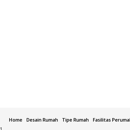
Home
Desain Rumah
Tipe Rumah
Fasilitas Perum
41