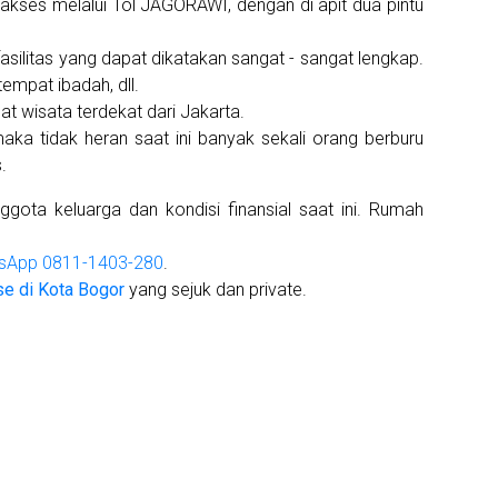
iakses melalui Tol JAGORAWI, dengan di apit dua pintu
fasilitas yang dapat dikatakan sangat - sangat lengkap.
empat ibadah, dll.
t wisata terdekat dari Jakarta.
maka tidak heran saat ini banyak sekali orang berburu
.
ota keluarga dan kondisi finansial saat ini. Rumah
sApp 0811-1403-280
.
e di Kota Bogor
yang sejuk dan private.