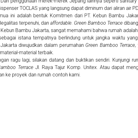
. Dan penggunaan merek-merek Jepang lainnya seperti sanitary
Dispenser TOCLAS yang langsung dapat diminum dari aliran air PD
mua ini adalah bentuk Komitmen dari PT. Kebun Bambu Jakar
 legalitas terpenuhi, dan
affordable
.
Green Bamboo Terrace
dibang
. Kebun Bambu Jakarta, sangat memahami bahwa rumah adalah 
ebagai istana tempatnya berlindung untuk jangka waktu yan
Jakarta diwujudkan dalam perumahan
Green Bamboo Terrace
,
material-material terbaik.
gan ragu lagi, silakan datang dan buktikan sendiri. Kunjungi r
Bamboo Terrace
Jl. Raya Tajur Komp. Unitex. Atau dapat men
an ke proyek dan rumah contoh kami.