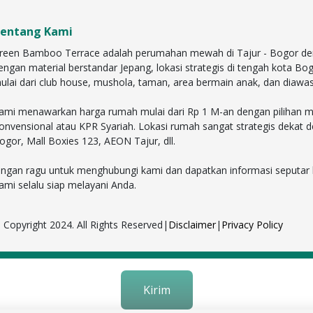
entang Kami
reen Bamboo Terrace adalah perumahan mewah di Tajur - Bogor dengan 
engan material berstandar Jepang, lokasi strategis di tengah kota Bo
ulai dari club house, mushola, taman, area bermain anak, dan diawa
ami menawarkan harga rumah mulai dari Rp 1 M-an dengan pilihan mit
onvensional atau KPR Syariah. Lokasi rumah sangat strategis dekat 
ogor, Mall Boxies 123, AEON Tajur, dll.
angan ragu untuk menghubungi kami dan dapatkan informasi seputar harg
ami selalu siap melayani Anda.
 Copyright 2024. All Rights Reserved
|
Disclaimer
|
Privacy Policy
Kirim