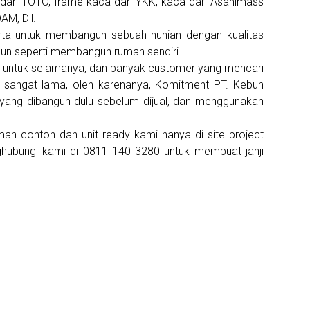
 dari TOTO, frame kaca dari YKK, kaca dari Asahimass
AM, Dll.
ta untuk membangun sebuah hunian dengan kualitas
un seperti membangun rumah sendiri.
untuk selamanya, dan banyak customer yang mencari
g sangat lama, oleh karenanya, Komitment PT. Kebun
 yang dibangun dulu sebelum dijual, dan menggunakan
umah contoh dan unit ready kami hanya di site project
ghubungi kami di 0811 140 3280 untuk membuat janji