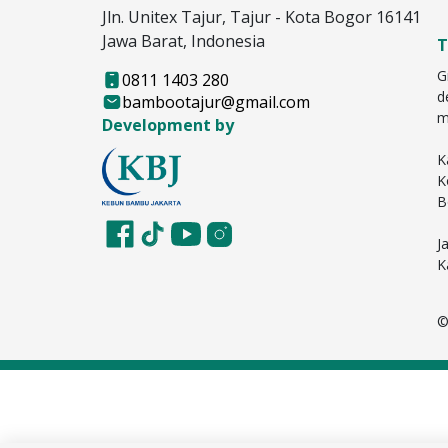
Jln. Unitex Tajur, Tajur - Kota Bogor 16141
Jawa Barat, Indonesia
T
G
0811 1403 280
d
bambootajur@gmail.com
m
Development by
K
K
B
J
K
©