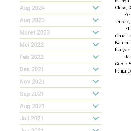
lainnya
Aug 2024
Glass, 
Se
Aug 2023
terbaik,
PT
Maret 2023
rumah s
Bambu 
Mei 2022
banyak 
Feb 2022
Jan
Green 
Des 2021
kunjung
Nov 2021
Sep 2021
Aug 2021
Juli 2021
Jun 2021