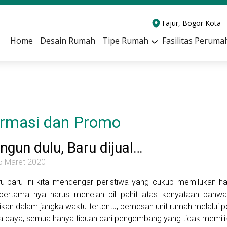
Tajur, Bogor Kota
Home
Desain Rumah
Tipe Rumah
Fasilitas Peruma
ormasi dan Promo
ngun dulu, Baru dijual…
5 Maret 2020
ru-baru ini kita mendengar peristiwa yang cukup memilukan 
pertama nya harus menelan pil pahit atas kenyataan bahw
ikan dalam jangka waktu tertentu, pemesan unit rumah melalu
a daya, semua hanya tipuan dari pengembang yang tidak memiliki 