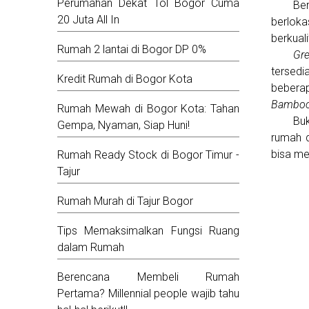
Perumahan Dekat Tol Bogor Cuma
Be
20 Juta All In
berloka
berkual
Rumah 2 lantai di Bogor DP 0%
Gr
tersedi
Kredit Rumah di Bogor Kota
beberap
Bamboo
Rumah Mewah di Bogor Kota: Tahan
Buk
Gempa, Nyaman, Siap Huni!
rumah 
bisa me
Rumah Ready Stock di Bogor Timur -
Tajur
Rumah Murah di Tajur Bogor
Tips Memaksimalkan Fungsi Ruang
dalam Rumah
Berencana Membeli Rumah
Pertama? Millennial people wajib tahu