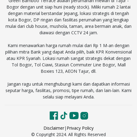
Green Bamboo Terrace adalah perumahan mewah di Tajur -
Bogor dengan unit siap huni (ready stock). Miliki rumah 2 lantai
dengan material berstandar Jepang, lokasi strategis di tengah
kota Bogor, DP ringan dan fasilitas perumahan yang lengkap
mulai dari club house, mushola, taman, area bermain anak, dan
diawasi dengan CCTV 24 jam.
Kami menawarkan harga rumah mulai dari Rp 1 M-an dengan
pilihan mitra Bank yang dapat Anda pilih, baik KPR Konvensional
atau KPR Syariah. Lokasi rumah sangat strategis dekat dengan
Tol Bogor, Tol Ciawi, Stasiun Commuter Line Bogor, Mall
Boxies 123, AEON Tajur, dll.
Jangan ragu untuk menghubungi kami dan dapatkan informasi
seputar harga, fasilitas, promosi, tipe rumah, dan lain-lain. Kami
selalu siap melayani Anda.
Disclaimer
|
Privacy Policy
© Copyright 2024. All Rights Reserved