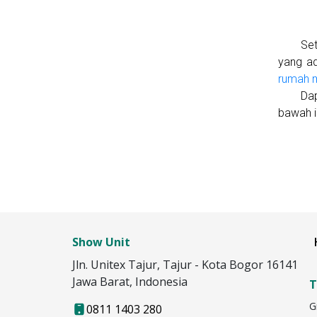
Set
yang ad
rumah m
Da
bawah i
Show Unit
Jln. Unitex Tajur, Tajur - Kota Bogor 16141
Jawa Barat, Indonesia
T
G
0811 1403 280