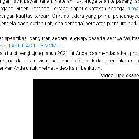
ringan listrik bawah tanah. Meteran PDAM juga telah terpasang ra
ngapa Green Bamboo Terrace dapat dikatakan sebagai
ruma
engan kualitas terbaik. Sirkulasi udara yang prima, pencaha
jendela pada setiap unit, dan berbagai peralatan premium berk
at spesifikasi bangunan secara lengkap, beserta semua fasili
dan
FASILITAS TIPE MOMIJI
.
ain itu di penghujung tahun 2021 ini, Anda bisa mendapatkan pro
tuk mendapatkan visualisasi yang lebih baik dan mendalam s
nkan Anda untuk melihat video kami berikut ini.
Video Tipe Akan