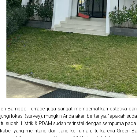
een Bamboo Terrace juga sangat memperhatikan estetika dan
ungi lokasi (survey), mungkin Anda akan bertanya, "apakah sudah
tu sudah. Listrik & PDAM sudah terinstal dengan sempurna pa
 kabel yang melintang dari tiang ke rumah, itu karena Green 