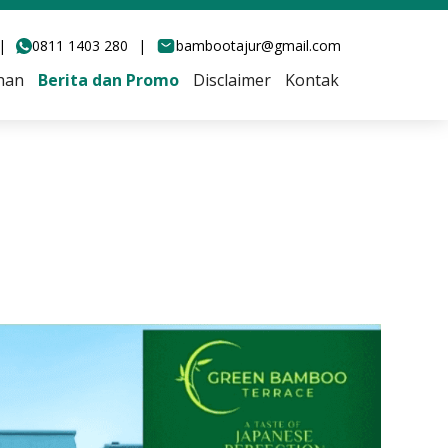
|
0811 1403 280
|
bambootajur@gmail.com
han
Berita dan Promo
Disclaimer
Kontak