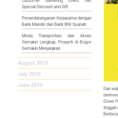
Customer Gathering Event: Get
Special Discount and Gift
Penandatanganan Kerjasama dengan
Bank Mandiri dan Bank BNI Syariah
Moda Transportasi dan Akses
Semakin Lengkap, Properti di Bogor
Semakin Menjanjikan.
August 2019
July 2019
June 2019
Dari wa
berinve
Down P
tinggal 
Berbica